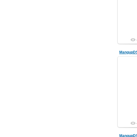
MangupD
MangupD