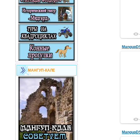
MangupD
МАНГУП-КАЛЕ
MangupD