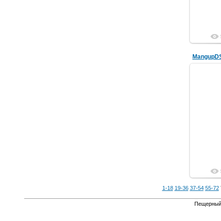
MangupD
1-18
19-36
37-54
55-72
Пещерный 