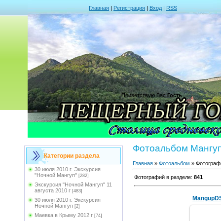
Главная
|
Регистрация
|
Вход
|
RSS
Приветствую Вас
Гость
Фотоальбом Мангуп
Категории раздела
Главная
»
Фотоальбом
» Фотограф
30 июля 2010 г. Экскурсия
"Ночной Мангуп"
[282]
Фотографий в разделе
:
841
Экскурсия "Ночной Мангуп" 11
августа 2010 г
[483]
MangupD
30 июля 2010 г. Экскурсия
Ночной Мангуп
[2]
Маевка в Крыму 2012 г
[74]