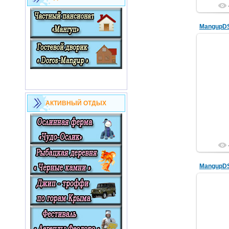
MangupD
АКТИВНЫЙ ОТДЫХ
MangupD