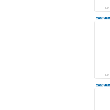
MangupD
MangupD