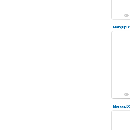
MangupD
MangupD