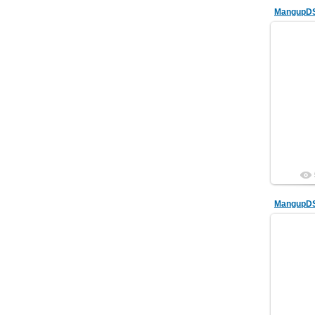
MangupD
MangupD