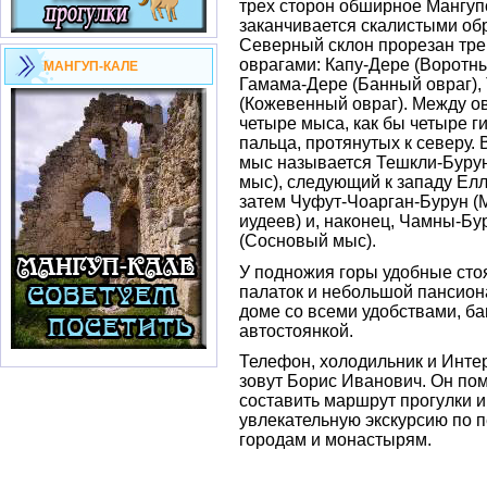
трех сторон обширное Мангуп
заканчивается скалистыми об
Северный склон прорезан тре
оврагами: Капу-Дере (Воротны
МАНГУП-КАЛЕ
Гамама-Дере (Банный овраг),
(Кожевенный овраг). Между о
четыре мыса, как бы четыре г
пальца, протянутых к северу.
мыс называется Тешкли-Буру
мыс), следующий к западу Елл
затем Чуфут-Чоарган-Бурун 
иудеев) и, наконец, Чамны-Бу
(Сосновый мыс).
У подножия горы удобные сто
палаток и небольшой пансион
доме со всеми удобствами, ба
автостоянкой.
Телефон, холодильник и Интер
зовут Борис Иванович. Он по
составить маршрут прогулки и
увлекательную экскурсию по
городам и монастырям.