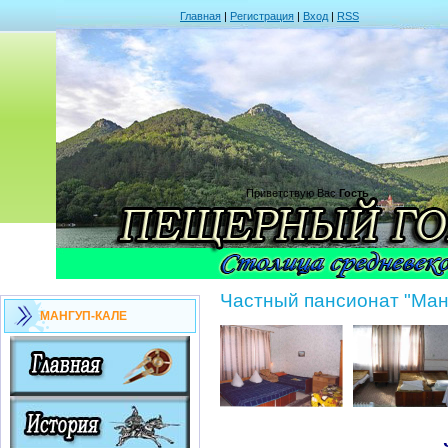
Главная
|
Регистрация
|
Вход
|
RSS
Приветствую Вас
Гость
Частный пансионат "Ман
МАНГУП-КАЛЕ