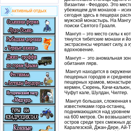
Византии - Феодоро. Это мест
убежищем для монахов – исих
АКТИВНЫЙ ОТДЫХ
сегодня здесь в пещерах рас
мужской монастырь. На Мангу
поиски Святого Грааля.
Мангуп – это место силы к ко
тянутся тибетские монахи и йо
экстрасенсы черпают силу, а 
вдохновение.
Мангуп –
это аномальная зон
обитания лярв.
Мангуп находится в окружени
пещерных городов и среднев
пещерных храмов, монастырей
кермен, Сюрень, Качи-кальюн,
Чуфут кале, Шулдан, Чилтер.
Мангуп большая, сложенная
известняками гора-останец,
поднимающаяся над уровнем 
на 600 метров. Он возвышает
остров среди трех смежных д
Каралезской, Джан-Дере, Ай-Т