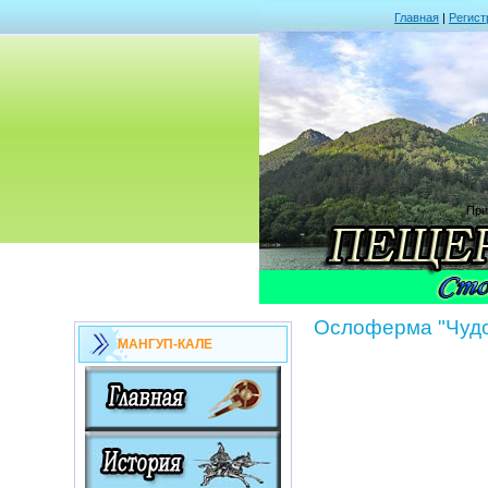
Главная
|
Регист
При
Ослоферма "Чудо
МАНГУП-КАЛЕ