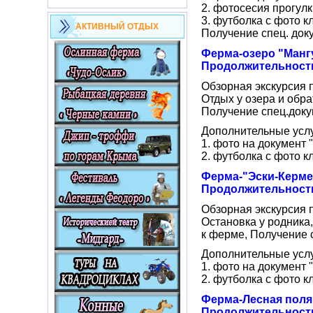
2. фотосесия прогул
3. футболка с фото к
АКТИВНЫЙ ОТДЫХ
Получение спец. док
Ферма-озеро "Манг
Продолжительность
Обзорная экскурсия 
Отдых у озера и обра
Получение спец.доку
Дополнительные услу
1. фото на документ
2. футболка с фото к
Ферма-"Эски-Керме
Продолжительность
Обзорная экскурсия 
Остановка у родника
к ферме, Получение 
Дополнительные услу
1. фото на документ
2. футболка с фото к
Ферма-Лесная полян
Продолжительность