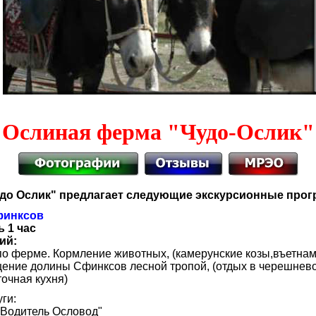
Ослиная ферма "Чудо-Ослик"
до Ослик" предлагает следующие экскурсионные про
финксов
 1 час
ий:
по ферме. Кормление животных, (камерунские козы,въетнам
ение долины Сфинксов лесной тропой, (отдых в черешнев
очная кухня)
ги:
 "Водитель Ословод"