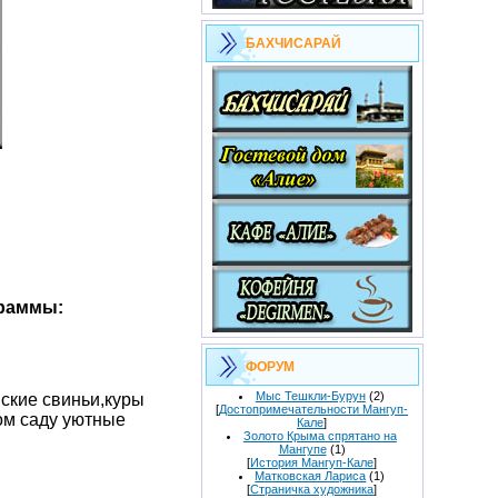
БАХЧИСАРАЙ
граммы:
ФОРУМ
Мыс Тешкли-Бурун
(2)
ские свиньи,куры
[
Достопримечательности Мангуп-
ом саду уютные
Кале
]
Золото Крыма спрятано на
Мангупе
(1)
[
История Мангуп-Кале
]
Матковская Лариса
(1)
[
Страничка художника
]