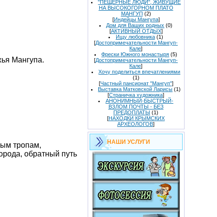
"ПЕЩЕРНЫЕ ЛЮДИ", ЖИВУЩИЕ
НА ВЫСОКОГОРНОМ ПЛАТО
МАНГУП
(2)
[
Индейцы Мангупа
]
Дом для Ваших родных
(0)
[
АКТИВНЫЙ ОТДЫХ
]
Ищу любовника
(1)
[
Достопримечательности Мангуп-
Кале
]
Фрески Южного монастыря
(5)
жья Мангупа.
[
Достопримечательности Мангуп-
Кале
]
Хочу поделиться впечатлениями
(1)
[
Частный пансионат "Мангуп"
]
Выставка Матковской Ларисы
(1)
[
Страничка художника
]
АНОНИМНЫЙ-БЫСТРЫЙ-
ВЗЛОМ ПОЧТЫ - БЕЗ
ПРЕДОПЛАТЫ
(1)
[
НАХОДКИ КРЫМСКИХ
АРХЕОЛОГОВ
]
НАШИ УСЛУГИ
ным тропам,
орода, обратный путь