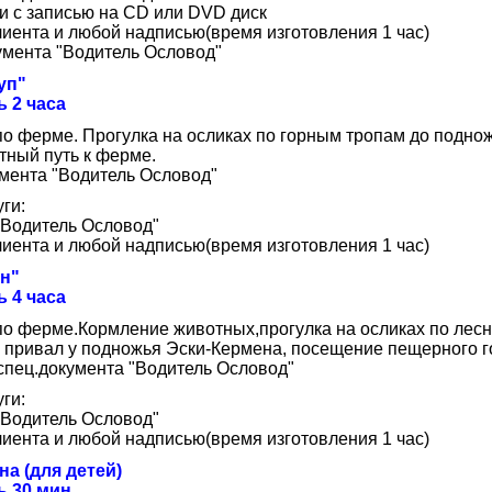
ки с записью на CD или DVD диск
лиента и любой надписью(время изготовления 1 час)
умента "Водитель Ословод"
уп"
 2 часа
по ферме. Прогулка на осликах по горным тропам до подно
тный путь к ферме.
мента "Водитель Ословод"
ги:
 "Водитель Ословод"
лиента и любой надписью(время изготовления 1 час)
н"
 4 часа
по ферме.Кормление животных,прогулка на осликах по лес
, привал у подножья Эски-Кермена, посещение пещерного г
спец.документа "Водитель Ословод"
ги:
 "Водитель Ословод"
лиента и любой надписью(время изготовления 1 час)
а (для детей)
 30 мин