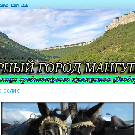
рация
|
Вход
|
RSS
ветствую Вас
Гость
-ослик"