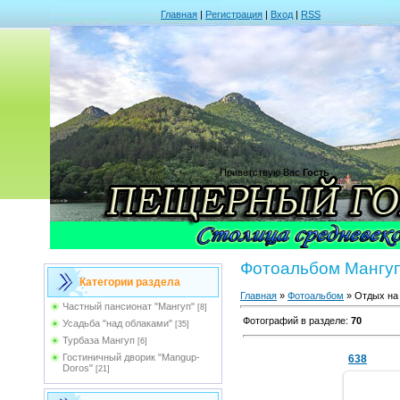
Главная
|
Регистрация
|
Вход
|
RSS
Приветствую Вас
Гость
Фотоальбом Мангуп
Категории раздела
Главная
»
Фотоальбом
» Отдых на
Частный пансионат "Мангуп"
[8]
Фотографий в разделе
:
70
Усадьба "над облаками"
[35]
Турбаза Мангуп
[6]
Гостиничный дворик "Mangup-
638
Doros"
[21]