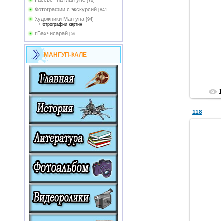
Рассвет на Мангупе
[78]
Фотографии с экскурсий
[841]
Художники Мангупа
[94]
Фотрографии картин
г.Бахчисарай
[56]
МАНГУП-КАЛЕ
118