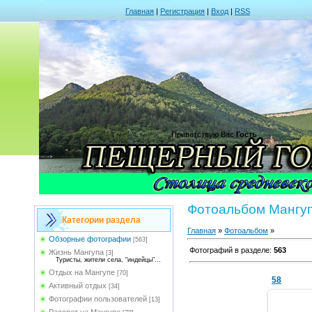
Главная
|
Регистрация
|
Вход
|
RSS
Приветствую Вас
Гость
Фотоальбом Мангуп
Категории раздела
Главная
»
Фотоальбом
»
Обзорные фотографии
[563]
Фотографий в разделе
:
563
Жизнь Мангупа
[3]
Туристы, жители села, "индейцы"...
Отдых на Мангупе
[70]
58
Активный отдых
[34]
Фотографии пользователей
[13]